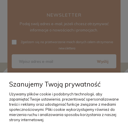
NEWSLETTER
Podaj swój adres e-mail, jeżeli chcesz otrzymywać
informacje o nowościach i promocjach.
Zgadzam się na przetwarzanie moich danych celem otrzymania
newslettera
Wyślij
Szanujemy Twoją prywatność
Używamy plików cookie i podobnych technologii, aby
zapamiętać Twoje ustawienia, prezentować spersonalizowane
O NAS
treści i reklamy oraz udostępniać funkcje związane z mediami
społecznościowymi. Pliki cookie wykorzystujemy również do
mierzenia ruchu i analizowania sposobu korzystania z naszej
strony internetowej.
OBSŁUGA KLIENTA