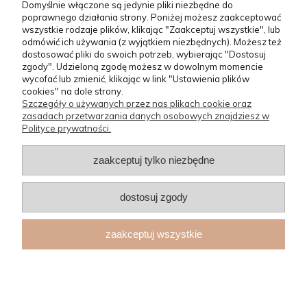
Domyślnie włączone są jedynie pliki niezbędne do
poprawnego działania strony. Poniżej możesz zaakceptować
POMOC
wszystkie rodzaje plików, klikając "Zaakceptuj wszystkie", lub
odmówić ich używania (z wyjątkiem niezbędnych). Możesz też
dostosować pliki do swoich potrzeb, wybierając "Dostosuj
MOJE KONTO
zgody". Udzieloną zgodę możesz w dowolnym momencie
wycofać lub zmienić, klikając w link "Ustawienia plików
cookies" na dole strony.
Szczegóły o używanych przez nas plikach cookie oraz
zasadach przetwarzania danych osobowych znajdziesz w
Polityce prywatności.
zaakceptuj tylko niezbędne
Masz pytania odnośnie zakupów lub konkretnych produktów?
Jesteśmy po to by Ci pomóc!
dostosuj zgody
14/620-11-57
sklep@laski.pl
zaakceptuj wszystkie
2026 © laski.pl
sklep internetowy shoper.pl
pokaż pełną wersję strony