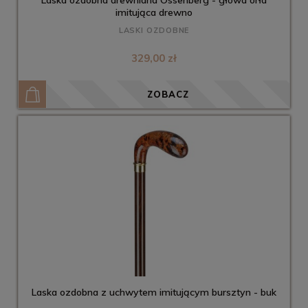
Laska ozdobna drewniana Ossenberg - głowa orła
imitująca drewno
LASKI OZDOBNE
329,00 zł
ZOBACZ
Laska ozdobna z uchwytem imitującym bursztyn - buk