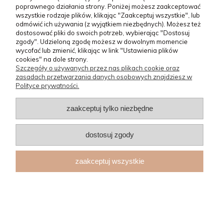
LASKI OZDOBNE
poprawnego działania strony. Poniżej możesz zaakceptować
wszystkie rodzaje plików, klikając "Zaakceptuj wszystkie", lub
odmówić ich używania (z wyjątkiem niezbędnych). Możesz też
219,00 zł
dostosować pliki do swoich potrzeb, wybierając "Dostosuj
zgody". Udzieloną zgodę możesz w dowolnym momencie
wycofać lub zmienić, klikając w link "Ustawienia plików
ZOBACZ
cookies" na dole strony.
Szczegóły o używanych przez nas plikach cookie oraz
zasadach przetwarzania danych osobowych znajdziesz w
Polityce prywatności.
zaakceptuj tylko niezbędne
dostosuj zgody
zaakceptuj wszystkie
Laska aluminiowa derby Gastrock - VINES - winorośl
LASKI OZDOBNE