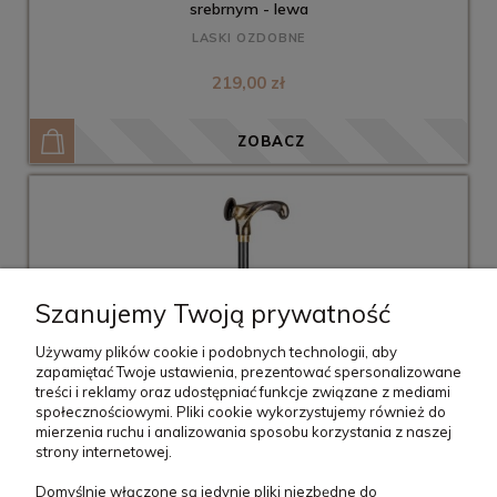
srebrnym - lewa
LASKI OZDOBNE
219,00 zł
ZOBACZ
Szanujemy Twoją prywatność
Używamy plików cookie i podobnych technologii, aby
zapamiętać Twoje ustawienia, prezentować spersonalizowane
treści i reklamy oraz udostępniać funkcje związane z mediami
społecznościowymi. Pliki cookie wykorzystujemy również do
mierzenia ruchu i analizowania sposobu korzystania z naszej
strony internetowej.
Laska metalowa anatomiczna z uchwytem czarno-
złotym - lewa
Domyślnie włączone są jedynie pliki niezbędne do