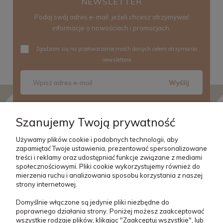
NEWSLETTER
Podaj swój adres e-mail, jeżeli chcesz otrzymywać
informacje o nowościach i promocjach.
Zgadzam się na przetwarzanie moich danych celem otrzymania
newslettera
Wyślij
Szanujemy Twoją prywatność
Używamy plików cookie i podobnych technologii, aby
zapamiętać Twoje ustawienia, prezentować spersonalizowane
O NAS
treści i reklamy oraz udostępniać funkcje związane z mediami
społecznościowymi. Pliki cookie wykorzystujemy również do
mierzenia ruchu i analizowania sposobu korzystania z naszej
strony internetowej.
OBSŁUGA KLIENTA
Domyślnie włączone są jedynie pliki niezbędne do
poprawnego działania strony. Poniżej możesz zaakceptować
POMOC
wszystkie rodzaje plików, klikając "Zaakceptuj wszystkie", lub