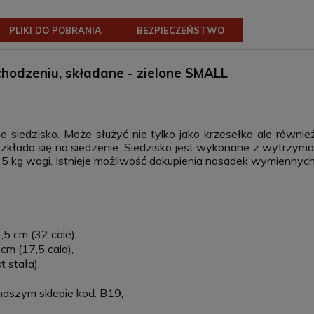
PLIKI DO POBRANIA
BEZPIECZEŃSTWO
chodzeniu, składane - zielone SMALL
ne siedzisko. Może służyć nie tylko jako krzesełko ale równ
ą rozkłada się na siedzenie. Siedzisko jest wykonane z wytrz
25 kg wagi. Istnieje możliwość dokupienia nasadek wymiennych
5 cm (32 cale),
cm (17,5 cala),
t stała),
naszym sklepie kod: B19,