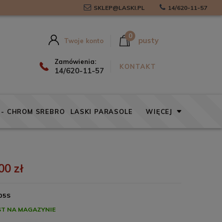
SKLEP@LASKI.PL
14/620-11-57
0
pusty
Twoje konto
Zamówienia:
KONTAKT
14/620-11-57
 - CHROM SREBRO
LASKI PARASOLE
WIĘCEJ
00 zł
05S
ST NA MAGAZYNIE