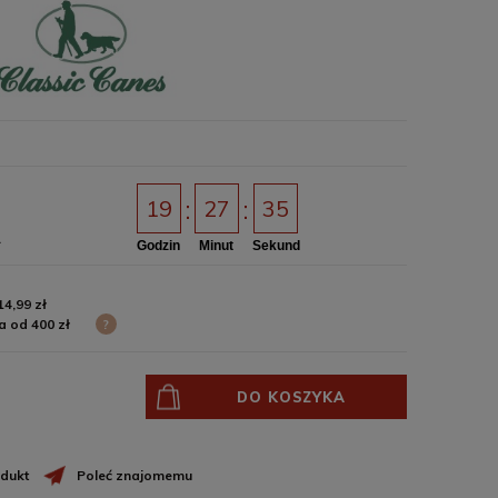
19
27
35
A
Godzin
Minut
Sekund
14,99 zł
 od 400 zł
?
DO KOSZYKA
odukt
Poleć znajomemu