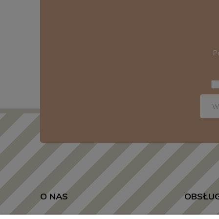
P
O NAS
OBSŁUG