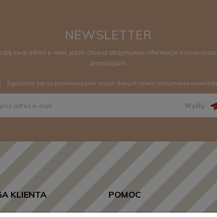
NEWSLETTER
odaj swój adres e-mail, jeżeli chcesz otrzymywać informacje o nowościach
promocjach.
Zgadzam się na przetwarzanie moich danych celem otrzymania newslett
Wyślij
A KLIENTA
POMOC