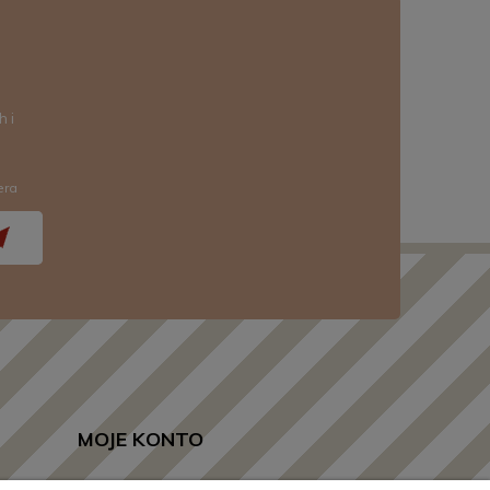
 i
era
MOJE KONTO