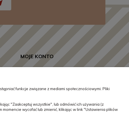
MOJE KONTO
Twoje zamówienia
Ustawienia konta
stępniać funkcje związane z mediami społecznościowymi. Pliki
Ulubione
kając "Zaakceptuj wszystkie", lub odmówić ich używania (z
momencie wycofać lub zmienić, klikając w link "Ustawienia plików
!
14/620-11-57
sklep@laski.pl