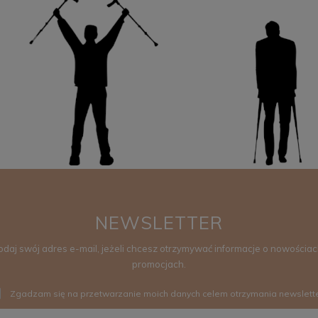
NEWSLETTER
odaj swój adres e-mail, jeżeli chcesz otrzymywać informacje o nowościach
promocjach.
Zgadzam się na przetwarzanie moich danych celem otrzymania newslett