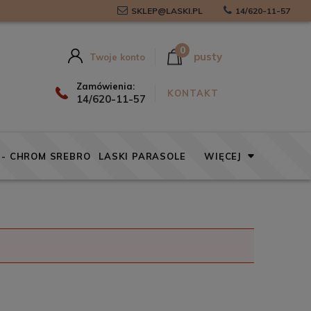
SKLEP@LASKI.PL
14/620-11-57
0
pusty
Twoje konto
Zamówienia:
KONTAKT
14/620-11-57
 - CHROM SREBRO
LASKI PARASOLE
WIĘCEJ