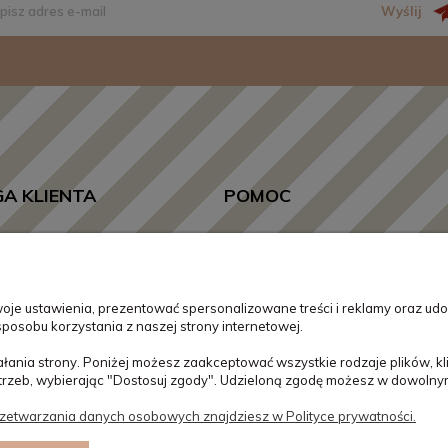
Wyślij
A KLIENTA
POMOC
acji i koszty dostawy
Regulamin sklepu
ności
Polityka prywatności
oje ustawienia, prezentować spersonalizowane treści i reklamy oraz udo
klamacje
Refundacja na zakup lasek i kul
posobu korzystania z naszej strony internetowej.
ania strony. Poniżej możesz zaakceptować wszystkie rodzaje plików, kli
trzeb, wybierając "Dostosuj zgody". Udzieloną zgodę możesz w dowolnym 
zetwarzania danych osobowych znajdziesz w Polityce prywatności.
ie zakupów lub konkretnych produktów? Jesteśmy po to by Ci pomóc