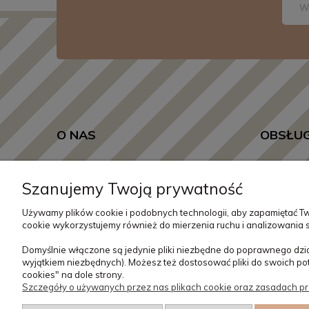
O NAS
OBSŁUG
Kontakt i dane firmy
Czas realiz
Szanujemy Twoją prywatność
Formy płat
Używamy plików cookie i podobnych technologii, aby zapamiętać Tw
Zwroty i re
cookie wykorzystujemy również do mierzenia ruchu i analizowania s
Domyślnie włączone są jedynie pliki niezbędne do poprawnego dział
wyjątkiem niezbędnych). Możesz też dostosować pliki do swoich po
cookies" na dole strony.
Szczegóły o używanych przez nas plikach cookie oraz zasadach pr
Masz pytania odnośn